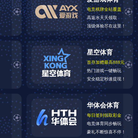
首页
/
体育热点
塞克凭借出色的表现与稳固的技术特点，逐
的加入以及未来展望。这些因素共同构成了
队竞争力，俱乐部决定对后防线进行重组。