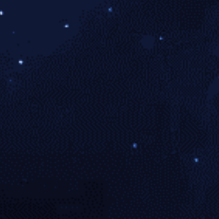
姆巴佩即将迎来皇马百场之际仍未…
相关推荐文章
国米后防线今夏重组比塞克稳
随着新赛季的临近，国际米兰在今夏
2026-06-02
斯帕莱蒂谈尤文图斯财政状况
在现代足球中，财政状况已成为俱乐
2026-06-28
皇马挖角马竞青训球员引发争
近日，西班牙足球界的一桩引人注目
2026-07-24