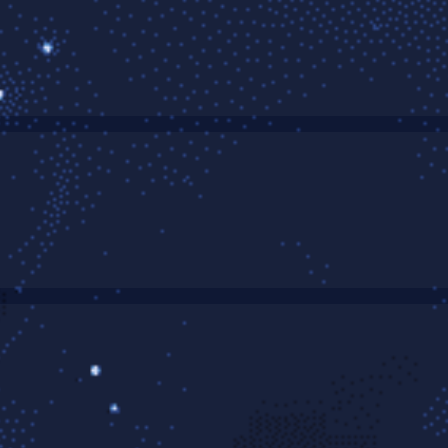
固地位成球队支柱
防线进行了全面重组，旨在提升球队的整体防守能力。其中，比
个方面详细阐述国米后防线重组的背景、比塞克的重要性、新援
队追求更高目标奠定了坚实保障。
发激烈，尤其是在面对尤文图斯和AC米兰等强敌时。为了增强球
的状态，还需引入新的力量以提升整体实力。