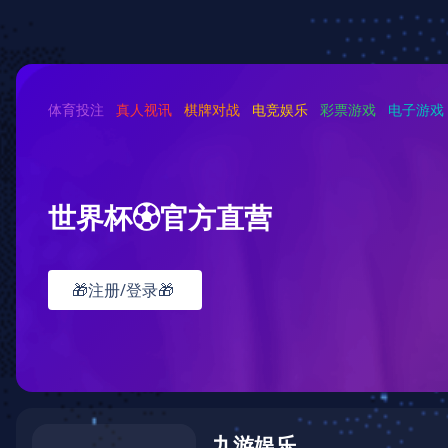
mksports官方网
欢迎访问
mksports官方网站
，提供全
同步更新千场比