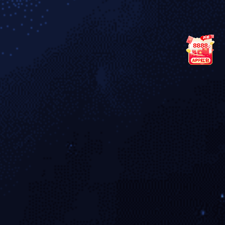
，为冲击冠军铺平道路，也为未来数个赛季
革过程中的关键人物。他不仅是年轻一代中
篇章。让我们拭目以待这支全新组合如何迎
下一篇：