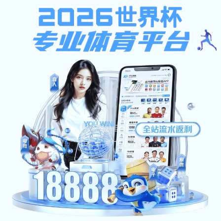
注册入口
mksports官方网站
APP与网
页版入口｜畅享全球体育赛事
与数据服务
欢迎访问
mksports官方网站
，提供全面覆盖足
球、篮球、电竞等项目的赛事资讯与数据内容，
支持
APP下载
与
网页使用
，每日同步更新千场
比赛，聚焦热门体育内容， 助您轻松获取赛事
动态，掌握比赛节奏。